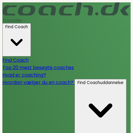
Til forsiden
Find Coach
Find Coach
Top 20 mest besøgte coaches
Hvad er coaching?
Hvordan vælger du en coach?
Find Coachuddannelse