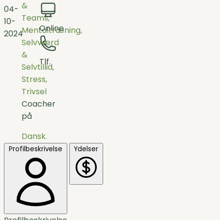
&
04-
Teams,
10-
Online
Mentaltræning,
2024
Selvværd
&
Tlf.
Selvtillid,
Stress,
Trivsel
Coacher
på
Dansk.
Profilbeskrivelse
Ydelser