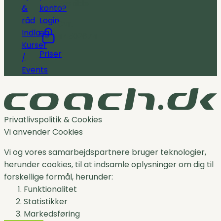
Roskilde
&
konto?
råd
Login
Cvr.
Indlæg
44502674
Kurser
Priser
/
Events
Privatlivspolitik & Cookies
Vi anvender Cookies
Vi og vores samarbejdspartnere bruger teknologier,
herunder cookies, til at indsamle oplysninger om dig til
forskellige formål, herunder:
Funktionalitet
Statistikker
Markedsføring