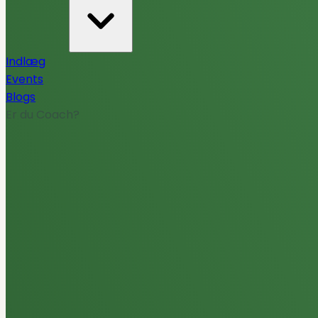
Indlæg
Events
Blogs
Er du Coach?