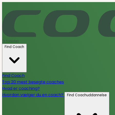
Til forsiden
Find Coach
Find Coach
Top 20 mest besøgte coaches
Hvad er coaching?
Hvordan vælger du en coach?
Find Coachuddannelse