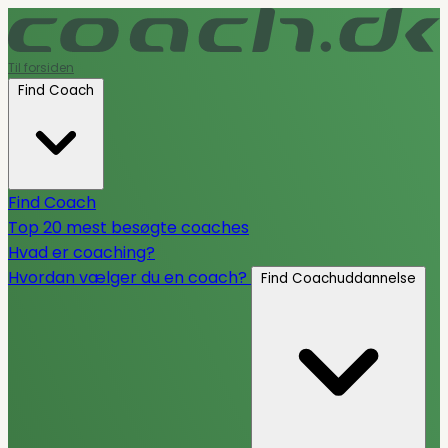
Til forsiden
Find Coach
Find Coach
Top 20 mest besøgte coaches
Hvad er coaching?
Hvordan vælger du en coach?
Find Coachuddannelse