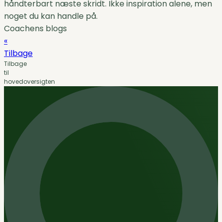
håndterbart næste skridt. Ikke inspiration alene, men
noget du kan handle på.
Coachens blogs
«
Tilbage
Tilbage
til
hovedoversigten